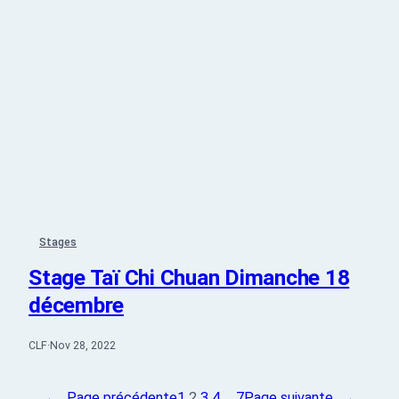
Stages
Stage Taï Chi Chuan Dimanche 18
décembre
CLF
·
Nov 28, 2022
←
Page précédente
1
2
3
4
…
7
Page suivante
→