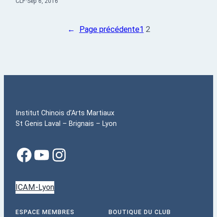
CLF
·
Sep 6, 2016
←
Page précédente
1
2
Institut Chinois d’Arts Martiaux
St Genis Laval – Brignais – Lyon
ICAM-Lyon
ESPACE MEMBRES
BOUTIQUE DU CLUB