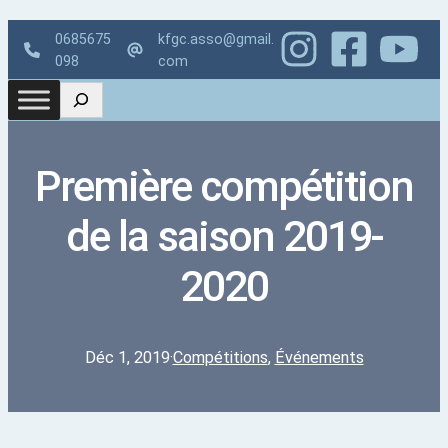
0685675
kfgc.asso@gmail.
098
com
Première compétition
de la saison 2019-
2020
Déc 1, 2019
·
Compétitions
, 
Événements