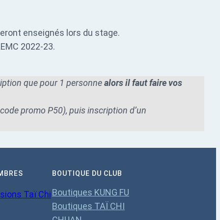
eront enseignés lors du stage.
FAEMC 2022-23.
ription que pour 1 personne
alors il faut faire vos
 code promo P50), puis inscription d’un
MBRES
BOUTIQUE DU CLUB
Boutiques KUNG FU
sions Taï Chi
Boutiques TAÏ CHI
CHUAN