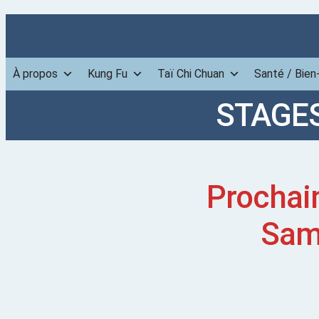
À propos
Kung Fu
Taï Chi Chuan
Santé / Bien
STAGES
Prochai
Same