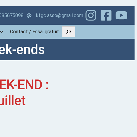
685675098
kfgc.asso@gmail.com
Contact / Essai gratuit
ek-ends
EK-END :
illet