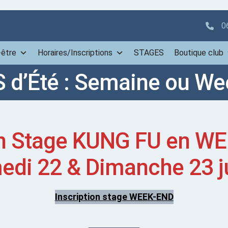
0
-être
Horaires/Inscriptions
STAGES
Boutique club
 d’Été : Semaine ou We
n Stage KUNG FU en WE
di 22 & Dimanche 23 ju
Inscription stage WEEK-END