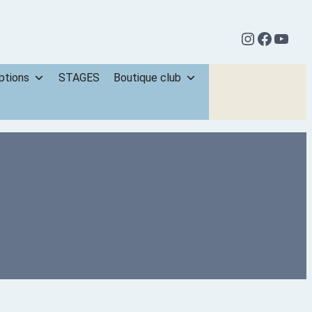
ptions
STAGES
Boutique club