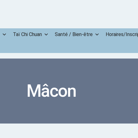
Taï Chi Chuan
Santé / Bien-être
Horaires/Inscri
Mâcon