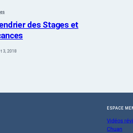
ges
endrier des Stages et
cances
t 3, 2018
ESPACE ME
Vidéos révi
Chuan