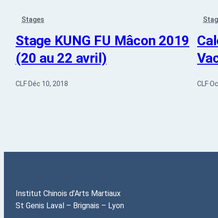
Stages
Sta
Stage KUNG FU Mâcon 2019
Cal
(20 au 22 avril)
Va
CLF
·
Déc 10, 2018
CLF
·
Oc
Institut Chinois d’Arts Martiaux
St Genis Laval – Brignais – Lyon